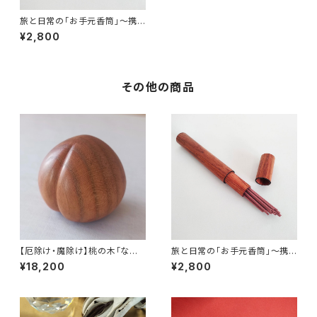
旅と日常の「お手元香筒」〜携
帯用スマートお香入れ（お試し
¥2,800
香10本付き）〜
その他の商品
【厄除け・魔除け】桃の木「なで
旅と日常の「お手元香筒」〜携
桃」MM001
帯用スマートお香入れ（お試し
¥18,200
¥2,800
香10本付き）〜