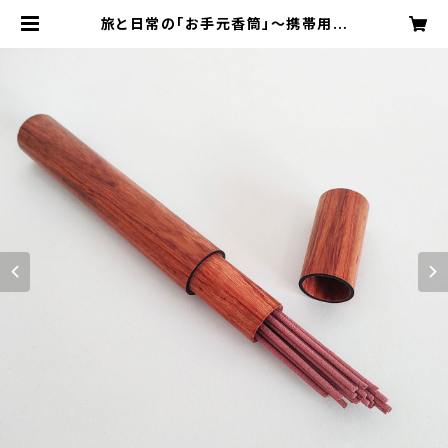
旅と日常の「お手元香筒」〜携帯用ス
マートお香入れ（お試し香10本付
き）〜 | お祓い堂 Online