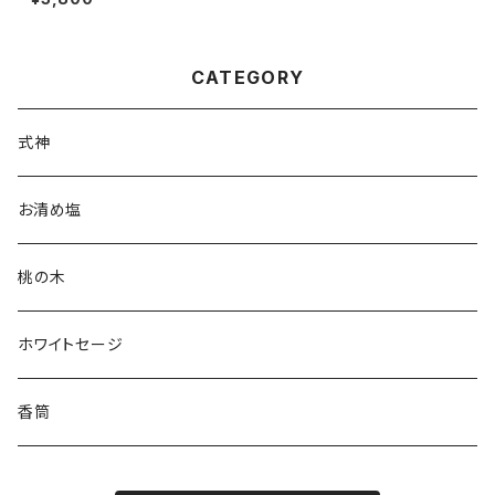
み） - あなた専属の霊的秘書 -
CATEGORY
式神
お清め塩
桃の木
ホワイトセージ
香筒