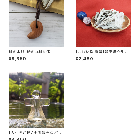
桃の木「厄徐の福桃勾玉」
【お祓い堂 厳選】最高級クラス
ホワイトセージ 30g
¥9,350
¥2,480
【人生を好転させる最強のパー
トナー】貴人式神（きじんしきが
¥3,800