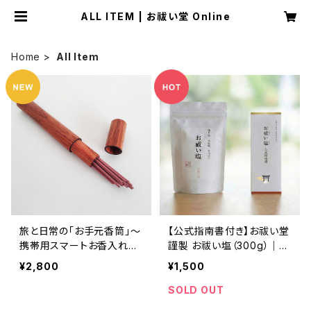
ALL ITEM | お祓い堂 Online
Home
All Item
旅と日常の「お手元香筒」〜
【公式指南書付き】お祓い堂
携帯用スマートお香入れ
謹製 お祓い塩（300g）｜盛
（お試し香10本付き）〜
り塩・お祓い用・浄化用
¥2,800
¥1,500
SOLD OUT